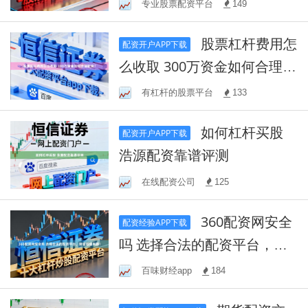
专业股票配资平台
149
股票杠杆费用怎
配资开户APP下载
么收取 300万资金如何合理配
资？
有杠杆的股票平台
133
如何杠杆买股
配资开户APP下载
浩源配资靠谱评测
在线配资公司
125
360配资网安全
配资经验APP下载
吗 选择合法的配资平台，财
富增值利器！
百味财经app
184