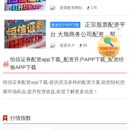
资服务
股票配资网站
178
正宗股票配资平
配资开户APP下载
台 大旭商务公司配资，帮您
实现财务增值！
股票开户
69
恒信证券配资app下载_配资开户APP下载_配资经
验APP下载
恒信证券配资app下载-提供灵活多样的配资方案,助您轻松把
握市场机会,提升投资收益,欢迎了解更多信息！
行情指数