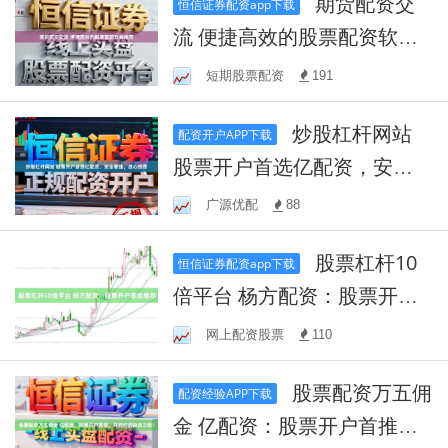
期货配资交
恒信证券配资app下载
流 便捷高效的股票配资软件
推荐
短期股票配资
191
炒股杠杆网站
配资开户APP下载
股票开户首选亿配资，安全
便捷，放心投资
广源优配
88
股票杠杆10
恒信证券配资app下载
倍平台 杨方配资：股票开户
首选推荐
网上配资股票
110
股票配资万五佣
配资经验APP下载
金 亿配资：股票开户首推，