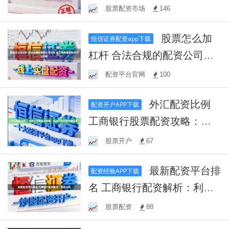
开启你的投资之路！
股票配资市场
146
股票怎么加
恒信证券配资app下载
杠杆 合法合规的配资公司名
单 总工商局备案配资平台列
配资平台官网
100
表
外汇配资比例
配资开户APP下载
工商银行股票配资攻略：投
资前必知的关键因素
股票开户
67
最新配资平台排
配资经验APP下载
名 工商银行配资解析：利弊
分析
股票配资
88