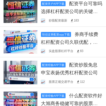
配资平台可靠吗
配资开户APP下载
选择杠杆配资公司的关键：
看大牛证券
炒股配资最新
183
券商手续费
恒信证券配资app下载
杠杆配资公司久联优配，专
业配资服务等你来体验！
实盘股票杠杆平台
83
配资炒股免息
配资经验APP下载
申宝表扬优秀杠杆配资公司
股票正规交易平台
112
什么配资软件好
配资经验APP下载
大旭商务稳健可靠的股票配